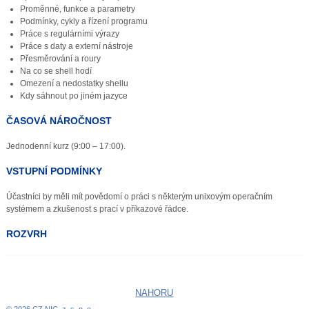
Proměnné, funkce a parametry
Podmínky, cykly a řízení programu
Práce s regulárními výrazy
Práce s daty a externí nástroje
Přesměrování a roury
Na co se shell hodí
Omezení a nedostatky shellu
Kdy sáhnout po jiném jazyce
ČASOVÁ NÁROČNOST
Jednodenní kurz (9:00 – 17:00).
VSTUPNÍ PODMÍNKY
Účastníci by měli mít povědomí o práci s některým unixovým operačním
systémem a zkušenost s prací v příkazové řádce.
ROZVRH
NAHORU
© 2026 CZ.NIC, z. s. p. o.