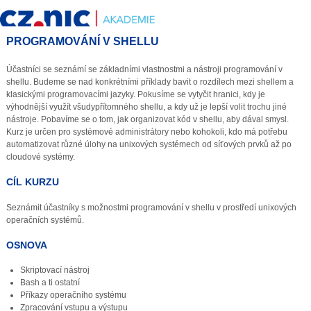
PROGRAMOVÁNÍ V SHELLU
Účastníci se seznámí se základními vlastnostmi a nástroji programování v
shellu. Budeme se nad konkrétními příklady bavit o rozdílech mezi shellem a
klasickými programovacími jazyky. Pokusíme se vytyčit hranici, kdy je
výhodnější využít všudypřítomného shellu, a kdy už je lepší volit trochu jiné
nástroje. Pobavíme se o tom, jak organizovat kód v shellu, aby dával smysl.
Kurz je určen pro systémové administrátory nebo kohokoli, kdo má potřebu
automatizovat různé úlohy na unixových systémech od síťových prvků až po
cloudové systémy.
CÍL KURZU
Seznámit účastníky s možnostmi programování v shellu v prostředí unixových
operačních systémů.
OSNOVA
Skriptovací nástroj
Bash a ti ostatní
Příkazy operačního systému
Zpracování vstupu a výstupu