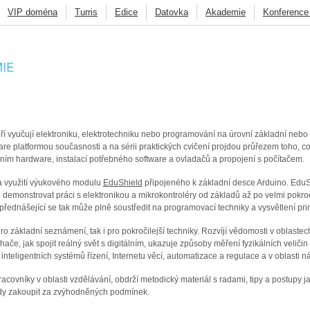
VIP doména
Turris
Edice
Datovka
Akademie
Konference
CZ
Deny listy
Penetrační testování
FRED
BIRD
Knot DNS
ycast
Ostatní
eří vyučují elektroniku, elektrotechniku nebo programování na úrovní základní nebo
e platformou současnosti a na sérii praktických cvičení projdou průřezem toho, co t
ením hardware, instalací potřebného software a ovladačů a propojení s počítačem.
za využití výukového modulu
EduShield
připojeného k základní desce Arduino. EduSh
emonstrovat práci s elektronikou a mikrokontroléry od základů až po velmi pokroč
 přednášející se tak může plně soustředit na programovací techniky a vysvětlení pri
o základní seznámení, tak i pro pokročilejší techniky. Rozvíjí vědomosti v oblastec
če, jak spojit reálný svět s digitálním, ukazuje způsoby měření fyzikálních veličin a
inteligentních systémů řízení, Internetu věcí, automatizace a regulace a v oblasti 
racovníky v oblasti vzdělávání, obdrží metodický materiál s radami, tipy a postup
ldy zakoupit za zvýhodněných podmínek.