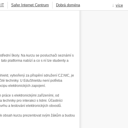
 IT
Safer Internet Centrum
Dobrá doména
více
Knot Resolver
DNSSEC
Jak na Internet
Obsah
Navigace
Hledat
 střední školy. Na kurzu se posluchači seznámí s
ato platforma nabízí a co s ní lze studenty a
ield, vytvořený za přispění sdružení CZ.NIC, je
ilé techniky. U EduShieldu není potřeba
ncipu elektronických zapojení.
h práce s elektronickými zařízeními, od
 techniky pro interakci s lidmi. Účastníci
návrhu a testování elektronických obvodů.
y jak obsah kurzu prezentovat svým žákům a budou