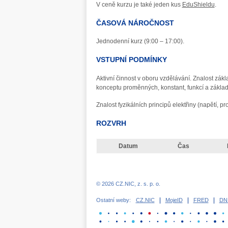
V ceně kurzu je také jeden kus
EduShieldu
.
ČASOVÁ NÁROČNOST
Jednodenní kurz (9:00 – 17:00).
VSTUPNÍ PODMÍNKY
Aktivní činnost v oboru vzdělávání. Znalost zák
konceptu proměnných, konstant, funkcí a zákla
Znalost fyzikálních principů elektřiny (napětí, p
ROZVRH
Datum
Čas
© 2026 CZ.NIC, z. s. p. o.
Ostatní weby:
CZ.NIC
MojeID
FRED
DN