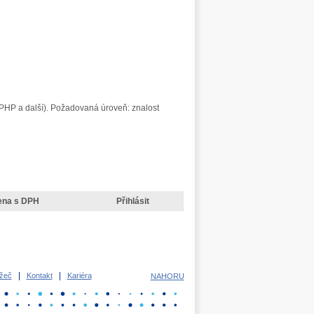
, PHP a další). Požadovaná úroveň: znalost
ena s DPH
Přihlásit
žeč
Kontakt
Kariéra
NAHORU