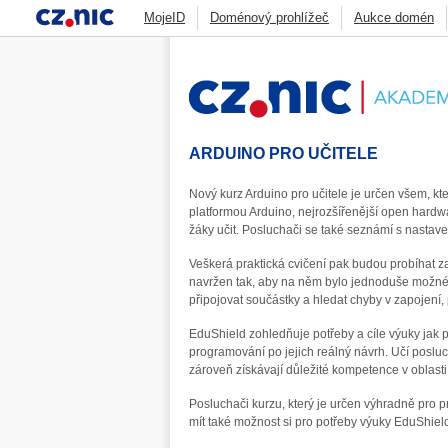
MojeID
Doménový prohlížeč
Aukce domén
Jak funguje DNS
Blog
Statistiky
CSIRT.
Zonemaster
Skener webu
ADAM
DNS An
ARDUINO PRO UČITELE
Nový kurz Arduino pro učitele je určen všem, kt
platformou Arduino, nejrozšířenější open hardwar
žáky učit. Posluchači se také seznámí s nastav
Veškerá praktická cvičení pak budou probíhat 
navržen tak, aby na něm bylo jednoduše možné d
připojovat součástky a hledat chyby v zapojení,
EduShield zohledňuje potřeby a cíle výuky jak pr
programování po jejich reálný návrh. Učí poslucha
zároveň získávají důležité kompetence v oblasti 
Posluchači kurzu, který je určen výhradně pro p
mít také možnost si pro potřeby výuky EduShie