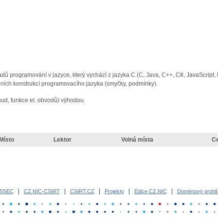
ladů programování v jazyce, který vychází z jazyka C (C, Java, C++, C#, JavaScript
dních konstrukcí programovacího jazyka (smyčky, podmínky).
roud, funkce el. obvodů) výhodou.
Místo
Lektor
Volná místa
C
SSEC
CZ.NIC-CSIRT
CSIRT.CZ
Projekty
Edice CZ.NIC
Doménový prohlí